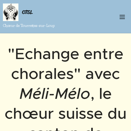
CTSL
Chœur de Tourrettes-sur-Loup
"Echange entre
chorales" avec
Méli-Mélo
, le
chœur suisse du