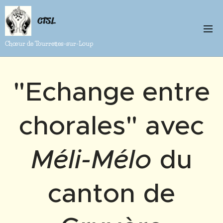
CTSL
Chœur de Tourrettes-sur-Loup
"Echange entre
chorales" avec
Méli-Mélo
du
canton de