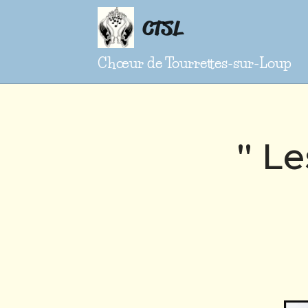
CTSL
Chœur de Tourrettes-sur-Loup
" Le